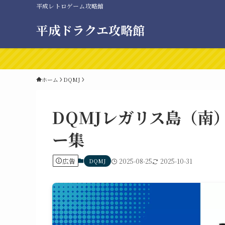
平成レトロゲーム攻略館
平成ドラクエ攻略館
ホーム
DQMJ
DQMJレガリス島（南
ー集
広告
DQMJ
2025-08-25
2025-10-31